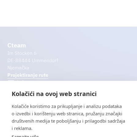
LinkedIn
Cteam
Im Stocken 6
DE-88444 Ummendorf
Njemačka
Projektiranje rute
info@cteam.​com
Kolačići na ovoj web stranici
+49 7351 44098-0
Daljnje poveznice
Kolačiće koristimo za prikupljanje i analizu podataka
Preuzimanja
o izvedbi i korištenju web stranica, pružanju značajki
Impresum
društvenih medija te poboljšanju i prilagodbi sadržaja
Izjava o zaštiti podataka
i reklama.
Isključenje od odgovornosti
Saznajte više