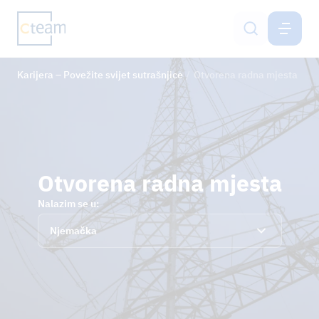
HR
Karijera – Povežite svijet sutrašnjice
Otvorena radna mjesta
Otvorena radna mjesta
Mogućnosti karijere
Obuka i dvojni studijski program
Otvorena radna mjesta
Postupak prijave
Nalazim se u:
Njemačka
GRUPACIJA CTEAM
ODRŽIVOST
NOVOSTI