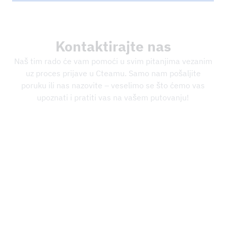
Kontaktirajte nas
Naš tim rado će vam pomoći u svim pitanjima vezanim
uz proces prijave u Cteamu. Samo nam pošaljite
poruku ili nas nazovite – veselimo se što ćemo vas
upoznati i pratiti vas na vašem putovanju!
Patrick Hrubesch
TEAMLEITER RECRUITING
+49 7351 44098 854
jobs@cteam.com