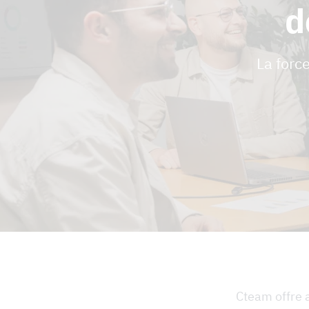
d
La forc
Cteam offre 