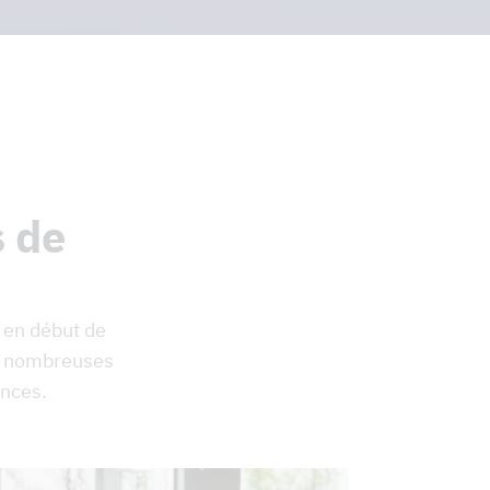
s de
 en début de
de nombreuses
ences.