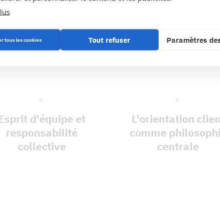
lus
Tout refuser
Paramètres des
er tous les cookies
Nos valeurs
2.
3.
Esprit d'équipe et
L'orientation clie
responsabilité
comme philosoph
collective
centrale