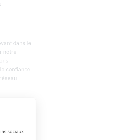
x
vant dans le
r notre
uons
la confiance
 réseau
s
dias sociaux