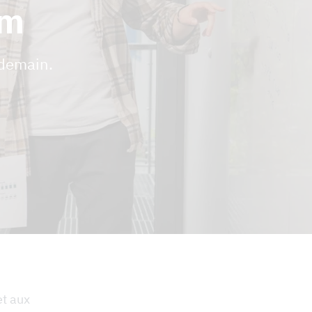
am
 demain.
et aux