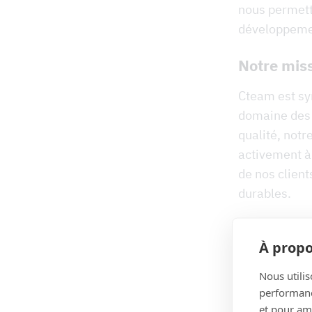
nous permette
développemen
Notre mis
Cteam est sy
domaine des 
qualité, notr
activement à 
de nos client
durables.
Découvrir C
À propo
Nous utilis
performance
et pour amé