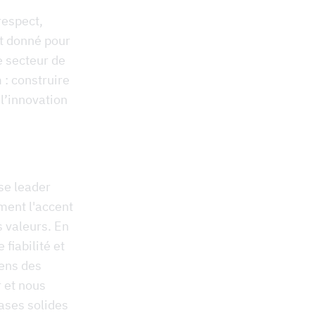
respect,
est donné pour
e secteur de
 : construire
l’innovation
se leader
ment l'accent
s valeurs. En
fiabilité et
sens des
 et nous
ases solides