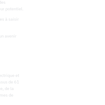
des
eur potentiel.
s à saisir
un avenir
ectrique et
ssus de 61
e, de la
èmes de