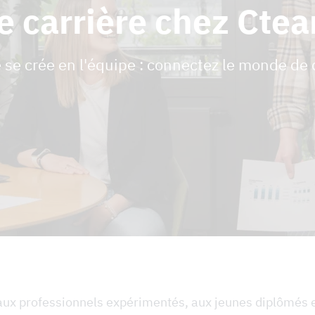
e carrière chez Cte
e se crée en l'équipe : connectez le monde de
aux professionnels expérimentés, aux jeunes diplômés 