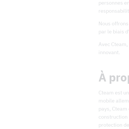
personnes en
responsabilit
Nous offrons 
par le biais 
Avec Cteam, é
innovant.
À pro
Cteam est un 
mobile allem
pays, Cteam e
construction 
protection de