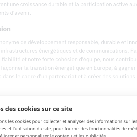
nt une croissance durable et la participation active au
ts d'avenir.
sion
nonyme de développement responsable, durable et inno
infrastructures énergétiques et de communications. Pa
e fiabilité et notre forte cohésion d'équipe, nous contrib
façonner la transition énergétique en Europe, à gagner 
s dans le cadre d'un partenariat et à créer des solutions
team en tant qu'employeur
s des cookies sur ce site
ons les cookies pour collecter et analyser des informations sur le
s et l'utilisation du site, pour fournir des fonctionnalités de mé
liorer et personnaliser le contenu et les publicités.