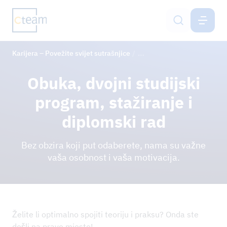
HR
Karijera – Povežite svijet sutrašnjice
Obuka i dvojni studijski pr
Otvorena radna mjesta
Obuka, dvojni studijski
Mogućnosti karijere
program, stažiranje i
Obuka i dvojni studijski program
diplomski rad
Postupak prijave
Bez obzira koji put odaberete, nama su važne
vaša osobnost i vaša motivacija.
GRUPACIJA CTEAM
ODRŽIVOST
Želite li optimalno spojiti teoriju i praksu? Onda ste
NOVOSTI
došli na pravo mjesto!