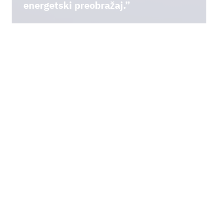
energetski preobražaj.”
Cteam pokriva sve troškove koji nastanu tijekom vaše
obuke ili studija.
To uključuje udžbenike i nastavne materijale, naknade
Tijekom redovitih informativnih razgovora zajedno
za studij ili školarinu, kao i putne troškove ili karte za