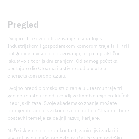
Pregled
Dvojno strukovno obrazovanje u suradnji s
Industrijskom i gospodarskom komorom traje tri ili tri i
pol godine, ovisno o obrazovanju, i spaja praktično
iskustvo s teorijskim znanjem. Od samog početka
postajete dio Cteama i aktivno sudjelujete u
energetskom preobražaju.
Dvojno preddiplomsko studiranje u Cteamu traje tri
godine i sastoji se od uzbudljive kombinacije praktičnih
i teorijskih faza. Svoje akademsko znanje možete
primijeniti rano u svakodnevnom radu u Cteamu i time
postaviti temelje za daljnji razvoj karijere.
Naše iskusne osobe za kontakt, zanimljivi zadaci i
stvarni uvid u naše projekte pružat će vam podršku