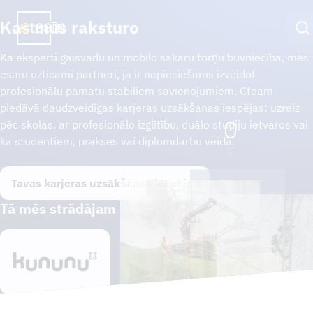
Kas mūs raksturo
LV
Kā eksperti gaisvadu un mobilo sakaru torņu būvniecībā, mēs
esam uzticami partneri, ja ir nepieciešams izveidot
Vakances
profesionālu pamatu stabiliem savienojumiem. Cteam
piedāvā daudzveidīgas karjeras uzsākšanas iespējas: uzreiz
Karjeras iespējas
pēc skolas, ar profesionālo izglītību, duālo studiju ietvaros vai
kā studentiem, prakses vai diplomdarbu veidā.
Apmācība un duālās studijas
Tavas karjeras uzsākšanas iespējas
Pieteikšanās process
Tā mēs strādājam
CTEAM GRUPA
ILGTSPĒJĪBA
JAUNUMI