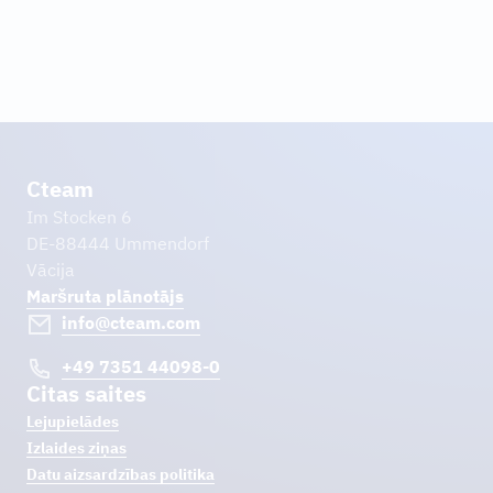
Uzzināt vairāk
Cteam
Im Stocken 6
DE-88444 Ummendorf
Vācija
Maršruta plānotājs
info@cteam.com
+49 7351 44098-0
Citas saites
Lejupielādes
Izlaides ziņas
Datu aizsardzības politika