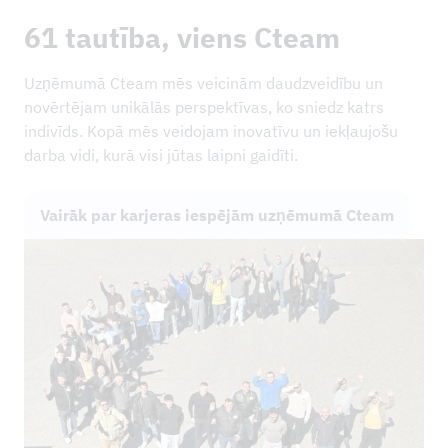
61 tautība, viens Cteam
Uzņēmumā Cteam mēs veicinām daudzveidību un
novērtējam unikālās perspektīvas, ko sniedz katrs
indivīds. Kopā mēs veidojam inovatīvu un iekļaujošu
darba vidi, kurā visi jūtas laipni gaidīti.
Vairāk par karjeras iespējām uzņēmumā Cteam