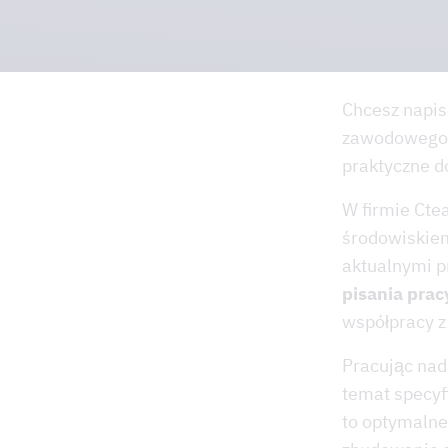
Chcesz napis
zawodowego w
praktyczne 
W firmie Cte
środowiskie
aktualnymi p
pisania pra
współpracy 
Pracując nad
temat specyf
to optymalne