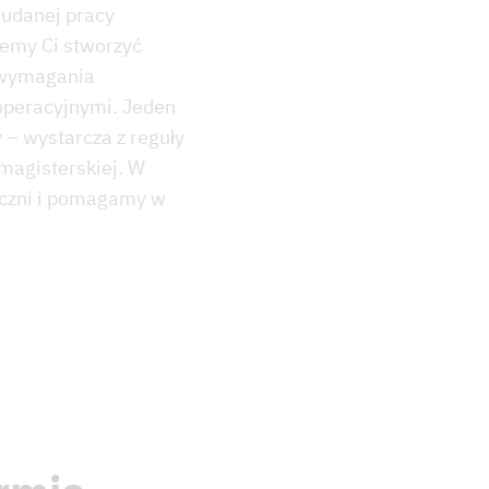
 udanej pracy
emy Ci stworzyć
 wymagania
operacyjnymi. Jeden
 – wystarcza z reguły
 magisterskiej. W
yczni i pomagamy w