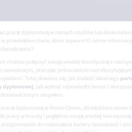
ać pracę dyplomową w ramach studiów lub doskonalen
 przedsiębiorstwie, które zapewni Ci cenne informacje
doświadczenia?
am możesz połączyć swoją wiedzę teoretyczną z rzeczy
m zawodowym, pracując jednocześnie nad ekscytującym
rojektami. Tutaj dowiesz się, jak znaleźć idealnego
part
cy dyplomowej
, jak wybrać odpowiedni temat i skorzysta
z doświadczonym zespołem.
 pracą dyplomową w firmie Cteam, zdobędziesz cenne i
iki pracy w branży i pogłębisz swoją wiedzę teoretyczną
 przygotowanie do rozpoczęcia kariery zawodowej i umo