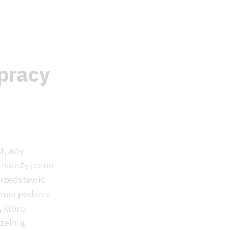
pracy
t, aby
należy jasno
rzedstawić
ania podania
 które
zelnią.