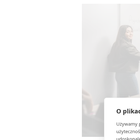
O plika
Używamy pl
użytecznoś
udoskonale