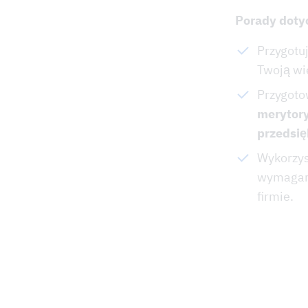
Porady doty
Przygotuj
Twoją wi
Przygoto
merytor
przedsię
Wykorzys
wymagan
firmie.