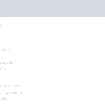
ia
 i
wistym
i,
nera do
ć ze
nformacje na
. Zapewni Ci
żliwi