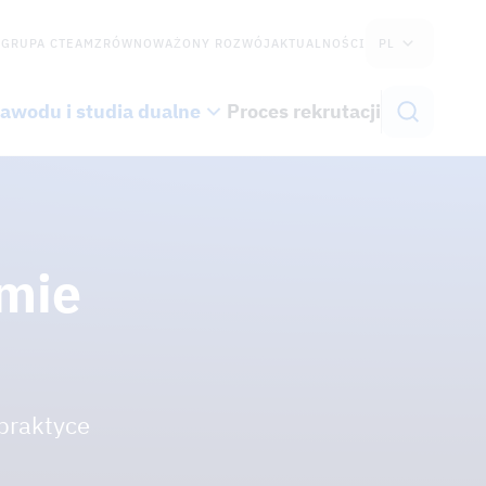
GRUPA CTEAM
ZRÓWNOWAŻONY ROZWÓJ
AKTUALNOŚCI
PL
awodu i studia dualne
Proces rekrutacji
rmie
praktyce