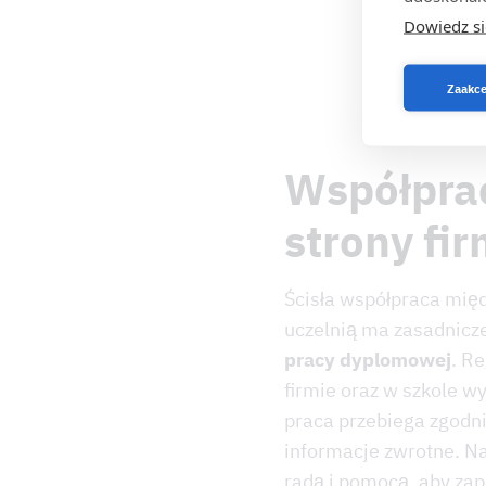
Dowiedz si
Zaakce
Współprac
strony fi
Ścisła współpraca międ
uczelnią ma zasadnicz
pracy dyplomowej
. R
firmie oraz w szkole w
praca przebiega zgodni
informacje zwrotne. Na
radą i pomocą, aby za