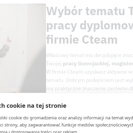
Wybór tematu 
pracy dyplomo
firmie Cteam
Właściwy temat ma decydujące znac
Twojej
pracy licencjackiej, magiste
W firmie Cteam uzyskasz aktywne w
tematu. Dobrym podejściem jest wyb
ma praktyczne znaczenie zarówno dla 
oraz zapewnia wymierne rezultaty. 
ch cookie na tej stronie
w jakim stopniu temat odpowiada 
praktycznym, a jednocześnie jest z
iki cookie do gromadzenia oraz analizy informacji na temat wyda
akademickimi.
ci strony, aby zagwarantować funkcje mediów społecznościowych
nia i dostosowania treści oraz reklam.