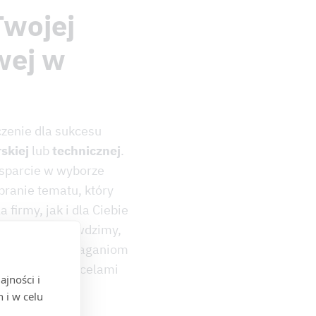
Twojej
wej w
zenie dla sukcesu
rskiej
lub
technicznej
.
sparcie w wyborze
ranie tematu, który
firmy, jak i dla Ciebie
Wspólnie sprawdzimy,
aktualnym wymaganiom
godny z Twoimi celami
jności i
 i w celu