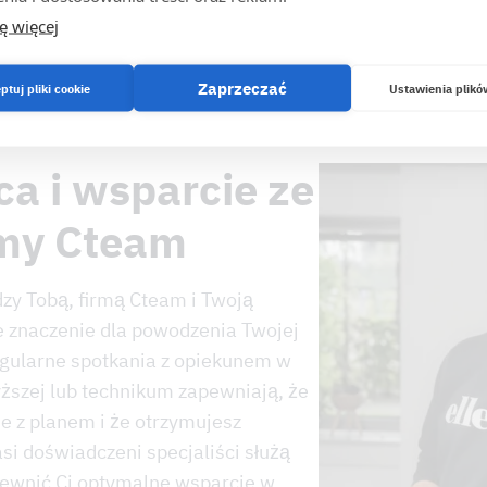
ę więcej
Zaprzeczać
ptuj pliki cookie
Ustawienia plikó
a i wsparcie ze
rmy Cteam
zy Tobą, firmą Cteam i Twoją
e znaczenie dla powodzenia Twojej
egularne spotkania z opiekunem w
yższej lub technikum zapewniają, że
e z planem i że otrzymujesz
si doświadczeni specjaliści służą
pewnić Ci optymalne wsparcie w