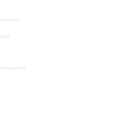
wdzające
estii
,
taktowych w