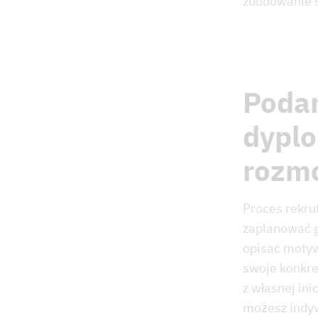
zbudowanie s
Podan
dyplo
rozmo
Proces rekru
zaplanować g
opisać moty
swoje konkre
z własnej in
możesz indyw