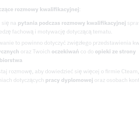
czące rozmowy kwalifikacyjnej
:
 się na
pytania podczas rozmowy kwalifikacyjnej
spra
edzę fachową i motywację dotyczącą tematu.
wanie to powinno dotyczyć zwięzłego przedstawienia kw
ycznych
oraz Twoich
oczekiwań
co do
opieki ze strony
biorstwa
taj rozmowę, aby dowiedzieć się więcej o firmie Cteam
iach dotyczących
pracy dyplomowej
oraz osobach kon