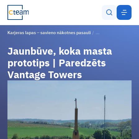
LV
Karjeras lapas – savieno nākotnes pasauli
Jaunbūve, koka masta
Vakances
Jaunbūve, koka masta
Karjeras iespējas
prototips | Paredzēts
Apmācība un duālās studijas
Vantage Towers
Pieteikšanās process
CTEAM GRUPA
ILGTSPĒJĪBA
JAUNUMI