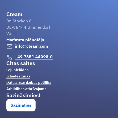
Cteam
Im Stocken 6
DE-88444 Ummendorf
Vācija
Maršruta plānotājs
info@cteam.com
+49 7351 44098-0
Citas saites
Lejupielādes
Izlaides ziņas
Datu aizsardzības politika
Atbildības atbrīvojums
Sazināsimies!
Sazināties