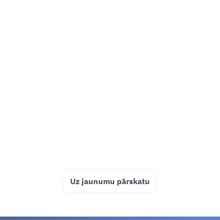
2025. GADA 12. FEBR.
Cteam palīdz avārijas gadījumā
Veilersvistā-Vernihā (Weilerswist-
Vernich)
Ja nepieciešama palīdzība, Cteam būs klāt.
Uzzināt vairāk
Uz jaunumu pārskatu